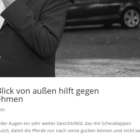
lick von außen hilft gegen
nehmen
ein
 der Augen ein sehr weites Gesichtsfeld, das mit Scheuklappen
utzt, damit die Pferde nur nach vorne gucken können und nicht v