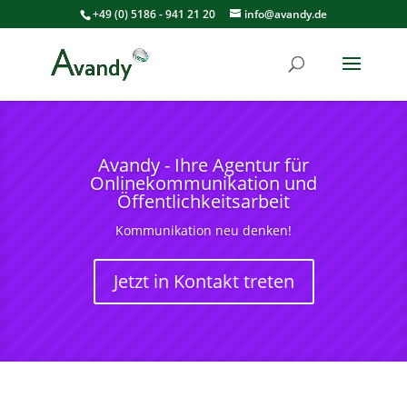
+49 (0) 5186 - 941 21 20
info@avandy.de
Avandy - Ihre Agentur für
Onlinekommunikation und
Öffentlichkeitsarbeit
Kommunikation neu denken!
Jetzt in Kontakt treten